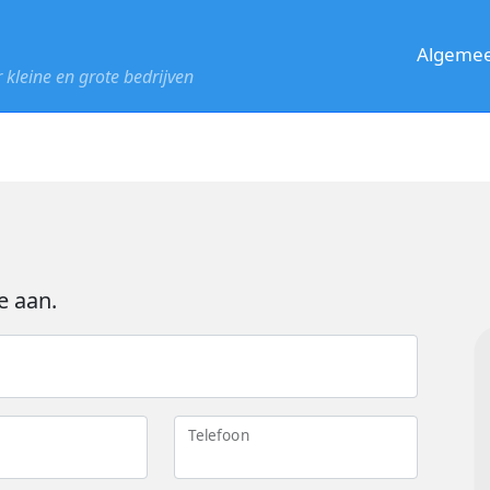
Algeme
kleine en grote bedrijven
n
e aan.
Telefoon